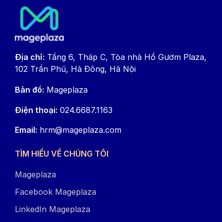
đợi cũng như sẵn sàng hòa mình vào không
khí tưng bừng ấy.
Địa chỉ:
Tầng 6, Tháp C, Tòa nhà Hồ Gươm Plaza,
102 Trần Phú, Hà Đông, Hà Nội
Bản đồ:
Mageplaza
Điện thoại:
024.6687.1163
Email:
hrm@mageplaza.com
TÌM HIỂU VỀ CHÚNG TÔI
Mageplaza
Facebook Mageplaza
LinkedIn Mageplaza