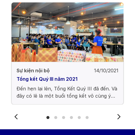
1
p
Sự kiện nội bộ
14/10/2021
Tổng kết Quý III năm 2021
Đến hẹn lại lên, Tổng Kết Quý III đã đến. Và
đây có lẽ là một buổi tổng kết vô cùng ý
nghĩa và tràn đầy hứng khởi, bởi sự kiện
này đã đánh dấu sự trở lại sau hơn hai
tháng toàn thể nhân viên làm việc remote
do tình hình dịch bệnh covid. Chính vì thế,
tất cả anh chị em đều rất là hào hứng chờ